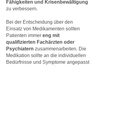
Fähigkeiten und Krisenbewältigung
zu verbessern.
Bei der Entscheidung über den
Einsatz von Medikamenten sollten
Patienten immer
eng mit
qualifizierten Fachärzten oder
Psychiatern
zusammenarbeiten. Die
Medikation sollte an die individuellen
Bedürfnisse und Symptome angepasst
werden. Eine genaue Überwachung
der Dosierung und Behandlungsdauer
ist entscheidend, um optimale
Ergebnisse zu erzielen und mögliche
Nebenwirkungen zu minimieren.
Es ist wichtig anzumerken, dass nicht
jeder Borderline-Patient zwingend
Medikamente benötigt oder sie
empfohlen bekommt.​