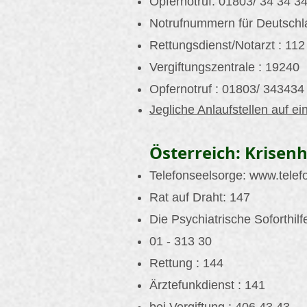
Opfernotruf: 01803/ 34 34 3
Notrufnummern für Deutschl
Rettungsdienst/Notarzt : 112
Vergiftungszentrale : 19240
Opfernotruf : 01803/ 343434
Jegliche Anlaufstellen auf ei
Österreich: Krisenh
Telefonseelsorge:
www.telef
Rat auf Draht: 147
Die Psychiatrische Soforthilf
01 - 313 30
Rettung : 144
Ärztefunkdienst : 141