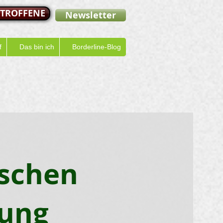
ETROFFENE
Newsletter
f
Das bin ich
Borderline-Blog
nschen
rung