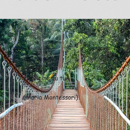
Hilf mir,
es alleine zu tun.
(Maria Montessori)