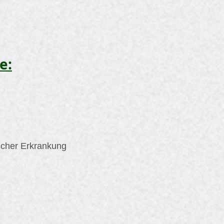
e:
scher Erkrankung