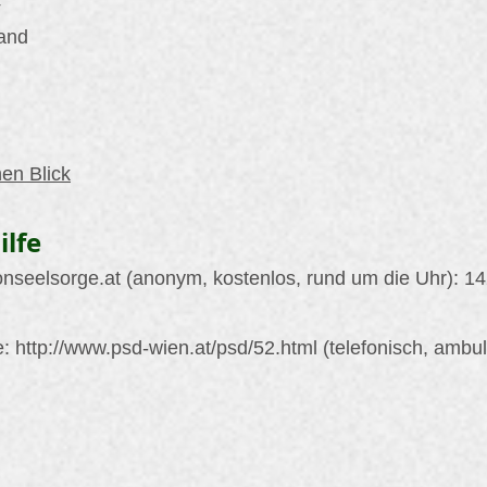
4
and
nen Blick
ilfe
onseelsorge.at
(anonym, kostenlos, rund um die Uhr): 1
e:
http://www.psd-wien.at/psd/52.html
(telefonisch, ambul