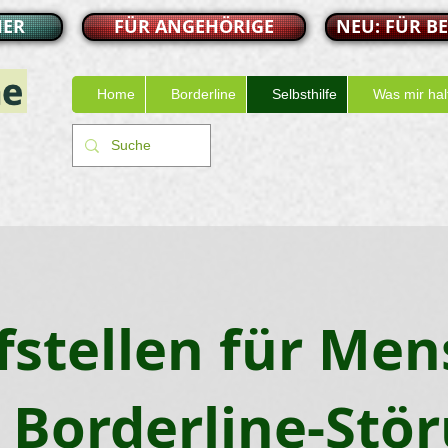
HER
FÜR ANGEHÖRIGE
NEU: FÜR B
Home
Borderline
Selbsthilfe
Was mir hal
fstellen für Me
 Borderline-Stö