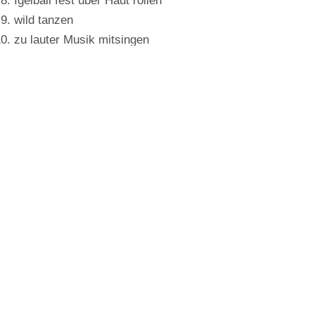
Igelball fest über Haut rollen
wild tanzen
zu lauter Musik mitsingen
Träume aus Lego bauen und
umwerfen
auf- und abhülfen
Ablenkung
Die folgenden Übungen
helfen dir
dich abzulenken
:
Atemübung (einatmen auf 4 zählen,
austamen auf 8 zählen, kurze Pause,
erneut)
Buch lesen
Aufräumen
Lieblingsfilm ansehen