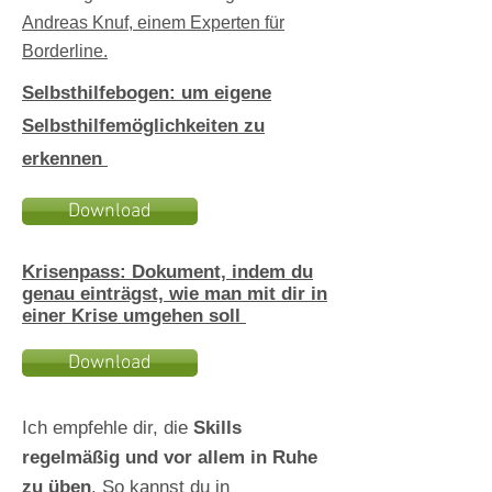
Andreas Knuf, einem Experten für
Borderline.
Selbsthilfebogen: um eigene
Selbsthilfemöglichkeiten zu
erkennen
Download
Krisenpass: Dokument, indem du
genau einträgst, wie man mit dir in
einer Krise umgehen soll
Download
Ich empfehle dir, die
Skills
regelmäßig und vor allem in Ruhe
zu üben
. So kannst du in