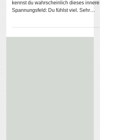
Wenn du selbst mit Borderline lebst,
kennst du wahrscheinlich dieses innere
Spannungsfeld: Du fühlst viel. Sehr
viel. Und gleichzeitig bist du oft
erschöpft davon, wie intensiv alles ist.
Viele Borderline Betroffene
beschreiben genau das: Emotionen
kommen schnell, stark und manchmal
überwältigend. Beziehungen fühlen
sich existenziell an. Nähe kann Halt
geben – und gleichzeitig Angst
machen. Rückzug kann entlasten – und
sich trotzdem leer anfühlen. Wenn du
das hier liest, ist