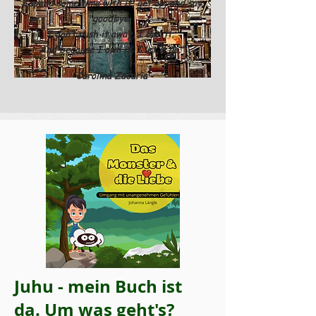
I spend some time with it, get up, and say
goodbye.
I don’t push it away, I own it.
And because I own it, I let it go.”
Carolina Zacaria
Juhu - mein Buch ist
da. Um was geht's?