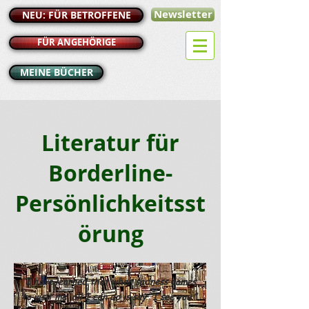
Newsletter
NEU: FÜR BETROFFENE
FÜR ANGEHÖRIGE
MEINE BÜCHER
Literatur für
Borderline-
Persönlichkeitsst
örung
“I have learned that when sadness comes
to visit me, all I can do is say “I see you.”