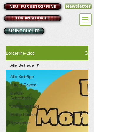
Newsletter
NEU: FÜR BETROFFENE
FÜR ANGEHÖRIGE
MEINE BÜCHER
Borderline-Blog
Alle Beiträge
Alle Beiträge
Hilfe & Fakten
Gefühl-
Schreiberei
Online-Vorträge
Meine Bücher
Newsletter